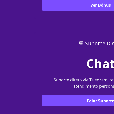
Ver Bônus
💬 Suporte Di
Cha
Suporte direto via Telegram, r
atendimento persona
Falar Suport