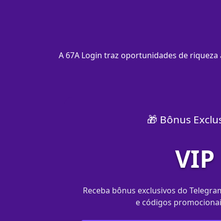
A 67A Login traz oportunidades de riqueza 
🎁 Bônus Exclu
VIP
Receba bônus exclusivos do Telegra
e códigos promocionai