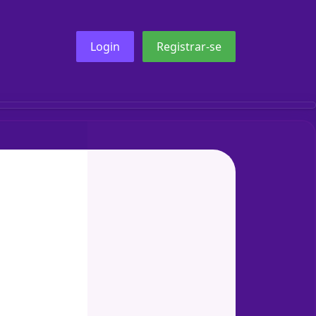
Login
Registrar-se