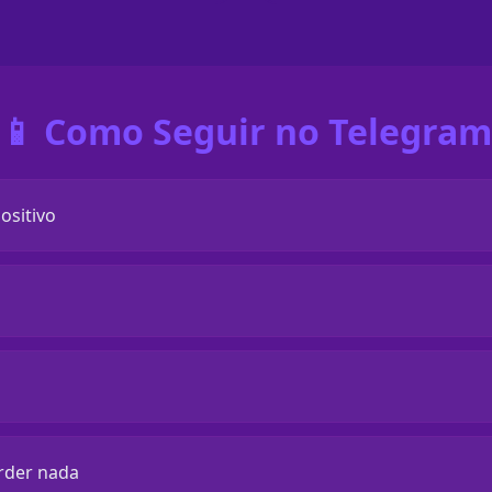
📱 Como Seguir no Telegram
ositivo
erder nada