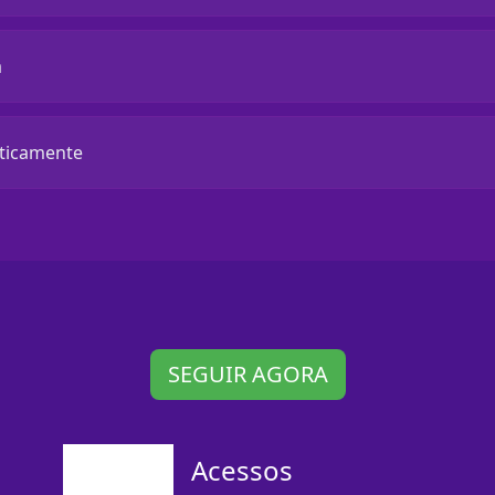
a
aticamente
SEGUIR AGORA
Acessos