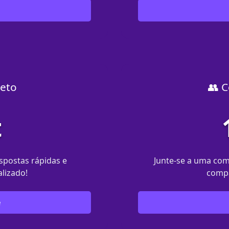
reto
👥 
t
espostas rápidas e
Junte-se a uma com
lizado!
compa
e