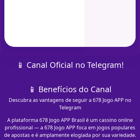
📱 Canal Oficial no Telegram!
📱 Benefícios do Canal
Descubra as vantagens de seguir a 678 Jogo APP no
Telegram
A plataforma 678 Jogo APP Brasil é um cassino online
profissional — a 678 Jogo APP foca em jogos populares
de apostas e é amplamente elogiada por sua variedade.