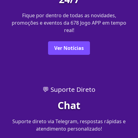
Fique por dentro de todas as novidades,
promoções e eventos da 678 Jogo APP em tempo
real!
Ver Notícias
💬 Suporte Direto
Chat
Suporte direto via Telegram, respostas rápidas e
atendimento personalizado!