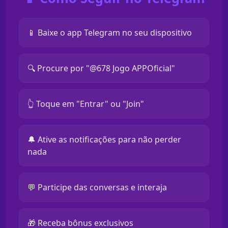
📱 Baixe o app Telegram no seu dispositivo
🔍 Procure por "@678 Jogo APPOficial"
👆 Toque em "Entrar" ou "Join"
🔔 Ative as notificações para não perder
nada
💬 Participe das conversas e interaja
🎁 Receba bônus exclusivos