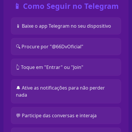
📱 Como Seguir no Telegram
📱 Baixe o app Telegram no seu dispositivo
🔍 Procure por "@66DvOficial"
👆 Toque em "Entrar" ou "Join"
🔔 Ative as notificações para não perder
nada
💬 Participe das conversas e interaja