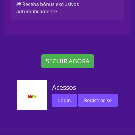
🎁 Receba bônus exclusivos
automaticamente
SEGUIR AGORA
Acessos
Login
Registrar-se