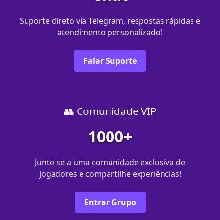
Suporte direto via Telegram, respostas rápidas e
atendimento personalizado!
Falar Suporte
👥 Comunidade VIP
1000+
Junte-se a uma comunidade exclusiva de
jogadores e compartilhe experiências!
Entrar Grupo