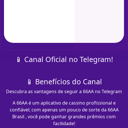
📱 Canal Oficial no Telegram!
📱 Benefícios do Canal
Descubra as vantagens de seguir a 66AA no Telegram
A 66AA é um aplicativo de cassino profissional e
confiável; com apenas um pouco de sorte da 66AA
Brasil , você pode ganhar grandes prêmios com
facilidade!