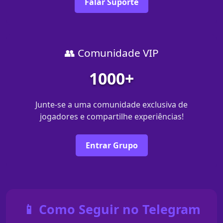
Falar Suporte
👥 Comunidade VIP
1000+
Junte-se a uma comunidade exclusiva de
jogadores e compartilhe experiências!
Entrar Grupo
📱 Como Seguir no Telegram