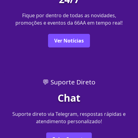
Fique por dentro de todas as novidades,
promoções e eventos da 66AA em tempo real!
Ver Notícias
💬 Suporte Direto
Chat
Suporte direto via Telegram, respostas rápidas e
atendimento personalizado!