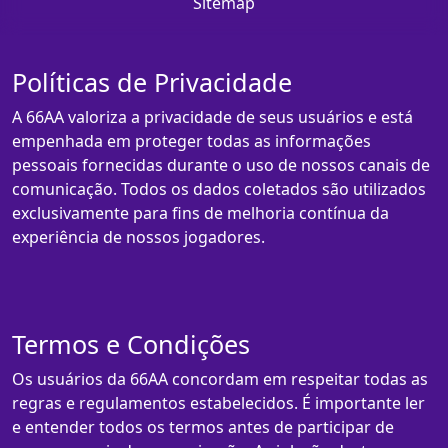
Sitemap
Políticas de Privacidade
A 66AA valoriza a privacidade de seus usuários e está
empenhada em proteger todas as informações
pessoais fornecidas durante o uso de nossos canais de
comunicação. Todos os dados coletados são utilizados
exclusivamente para fins de melhoria contínua da
experiência de nossos jogadores.
Termos e Condições
Os usuários da 66AA concordam em respeitar todas as
regras e regulamentos estabelecidos. É importante ler
e entender todos os termos antes de participar de