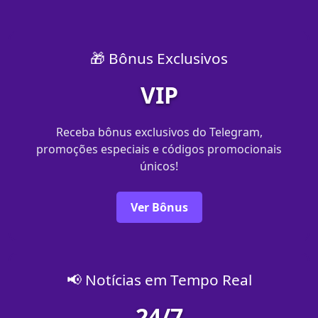
🎁 Bônus Exclusivos
VIP
Receba bônus exclusivos do Telegram,
promoções especiais e códigos promocionais
únicos!
Ver Bônus
📢 Notícias em Tempo Real
24/7