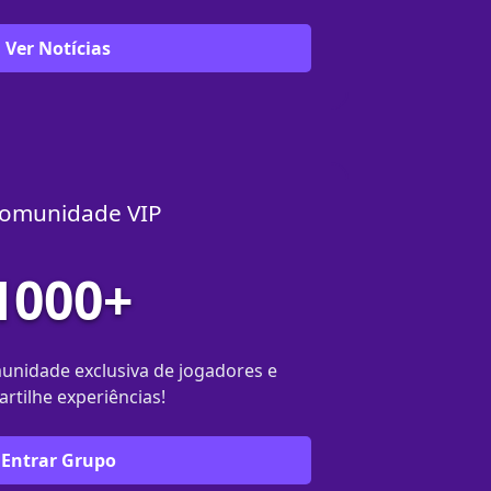
Ver Notícias
Comunidade VIP
1000+
unidade exclusiva de jogadores e
rtilhe experiências!
Entrar Grupo