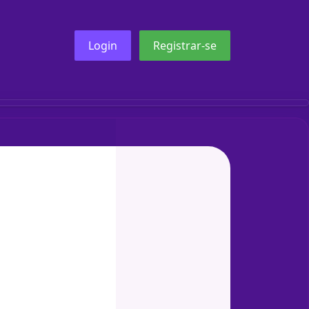
Login
Registrar-se