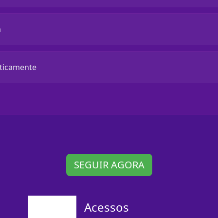
a
aticamente
SEGUIR AGORA
Acessos