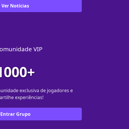
Ver Notícias
Comunidade VIP
1000+
unidade exclusiva de jogadores e
rtilhe experiências!
Entrar Grupo