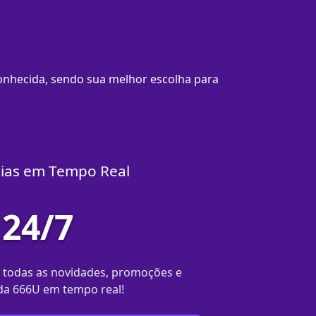
conhecida, sendo sua melhor escolha para
cias em Tempo Real
24/7
e todas as novidades, promoções e
da 666U em tempo real!