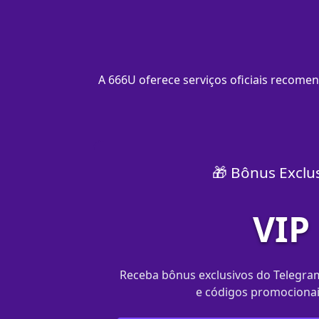
A 666U oferece serviços oficiais recome
🎁 Bônus Exclu
VIP
Receba bônus exclusivos do Telegra
e códigos promocionai