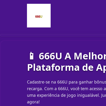
📱 666U A Melho
Plataforma de A
Cadastre-se na 666U para ganhar bônus
recarga. Com a 666U, você tem acesso a
uma experiência de jogo inigualável. J
agora!