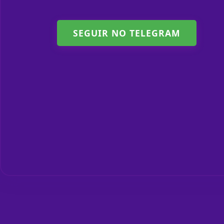
SEGUIR NO TELEGRAM