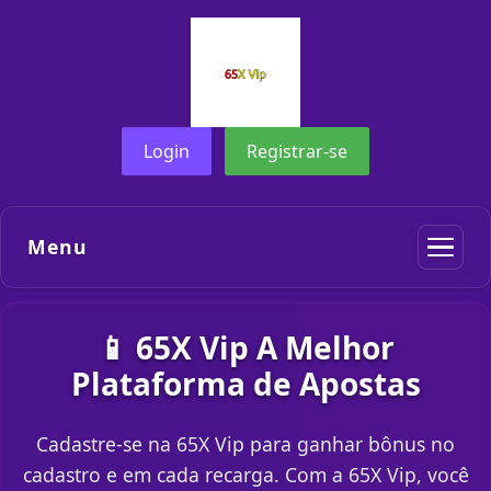
Login
Registrar-se
Menu
📱 65X Vip A Melhor
Plataforma de Apostas
Cadastre-se na 65X Vip para ganhar bônus no
cadastro e em cada recarga. Com a 65X Vip, você