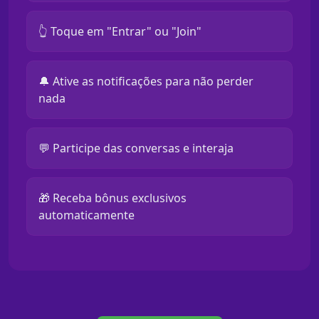
👆 Toque em "Entrar" ou "Join"
🔔 Ative as notificações para não perder
nada
💬 Participe das conversas e interaja
🎁 Receba bônus exclusivos
automaticamente