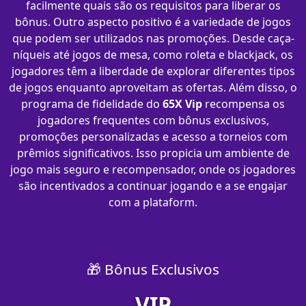
facilmente quais são os requisitos para liberar os
bônus. Outro aspecto positivo é a variedade de jogos
que podem ser utilizados nas promoções. Desde caça-
níqueis até jogos de mesa, como roleta e blackjack, os
jogadores têm a liberdade de explorar diferentes tipos
de jogos enquanto aproveitam as ofertas. Além disso, o
programa de fidelidade do
65X Vip
recompensa os
jogadores frequentes com bônus exclusivos,
promoções personalizadas e acesso a torneios com
prêmios significativos. Isso propicia um ambiente de
jogo mais seguro e recompensador, onde os jogadores
são incentivados a continuar jogando e a se engajar
com a plataform.
🎁 Bônus Exclusivos
VIP