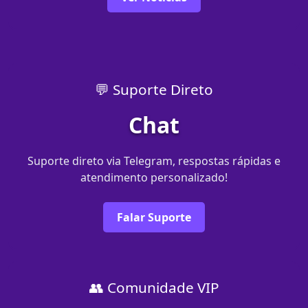
💬 Suporte Direto
Chat
Suporte direto via Telegram, respostas rápidas e
atendimento personalizado!
Falar Suporte
👥 Comunidade VIP