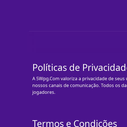
Políticas de Privacida
A 5Wpg.Com valoriza a privacidade de seus
nossos canais de comunicação. Todos os dad
jogadores.
Termos e Condições