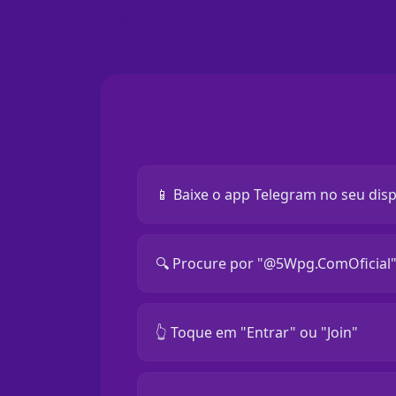
📱 Baixe o app Telegram no seu disp
🔍 Procure por "@5Wpg.ComOficial
👆 Toque em "Entrar" ou "Join"