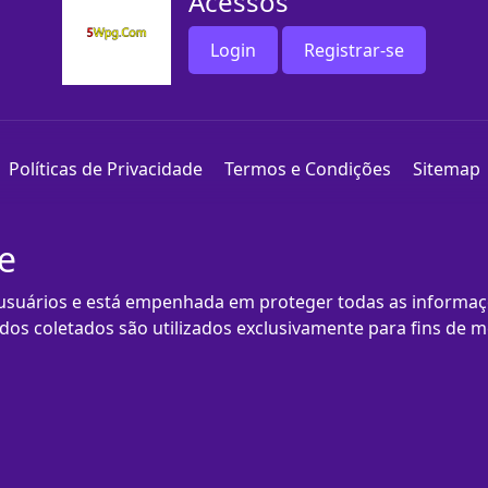
Acessos
Login
Registrar-se
Políticas de Privacidade
Termos e Condições
Sitemap
de
 usuários e está empenhada em proteger todas as informaç
os coletados são utilizados exclusivamente para fins de m