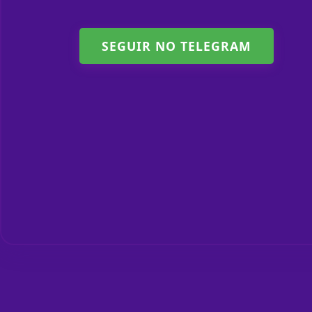
SEGUIR NO TELEGRAM