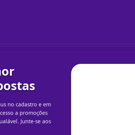
hor
postas
us no cadastro e em
acesso a promoções
ualável. Junte-se aos