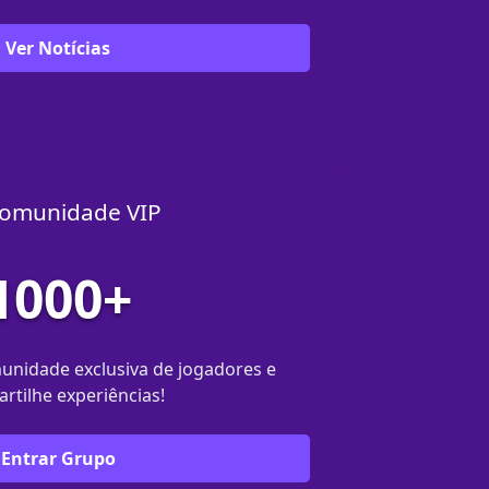
Ver Notícias
Comunidade VIP
1000+
unidade exclusiva de jogadores e
rtilhe experiências!
Entrar Grupo