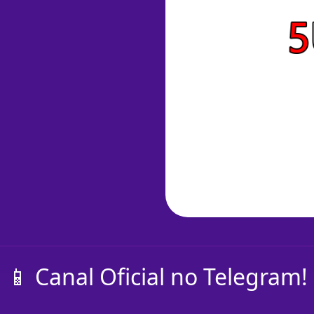
📱 Canal Oficial no Telegram!