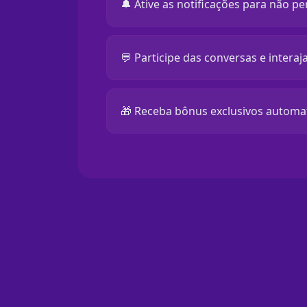
🔔 Ative as notificações para não p
💬 Participe das conversas e interaj
🎁 Receba bônus exclusivos autom