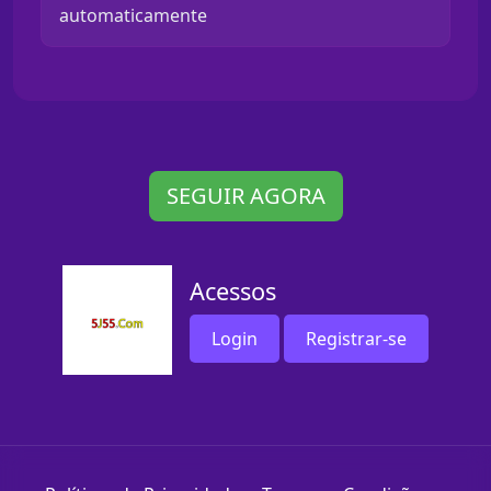
automaticamente
SEGUIR AGORA
Acessos
Login
Registrar-se