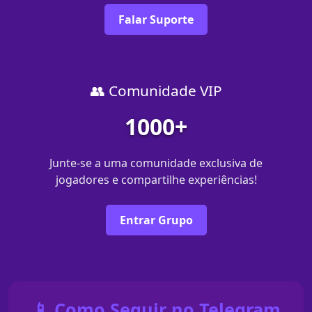
Falar Suporte
👥 Comunidade VIP
1000+
Junte-se a uma comunidade exclusiva de
jogadores e compartilhe experiências!
Entrar Grupo
📱 Como Seguir no Telegram