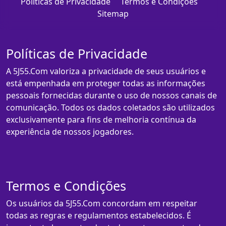
Políticas de Privacidade
Termos e Condições
Sitemap
Políticas de Privacidade
A 5J55.Com valoriza a privacidade de seus usuários e
está empenhada em proteger todas as informações
pessoais fornecidas durante o uso de nossos canais de
comunicação. Todos os dados coletados são utilizados
exclusivamente para fins de melhoria contínua da
experiência de nossos jogadores.
Termos e Condições
Os usuários da 5J55.Com concordam em respeitar
todas as regras e regulamentos estabelecidos. É