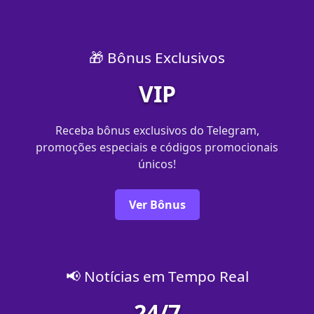
🎁 Bônus Exclusivos
VIP
Receba bônus exclusivos do Telegram,
promoções especiais e códigos promocionais
únicos!
Ver Bônus
📢 Notícias em Tempo Real
24/7