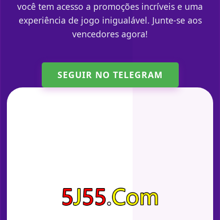
você tem acesso a promoções incríveis e uma
experiência de jogo inigualável. Junte-se aos
vencedores agora!
SEGUIR NO TELEGRAM