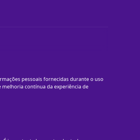
ormações pessoais fornecidas durante o uso
e melhoria contínua da experiência de