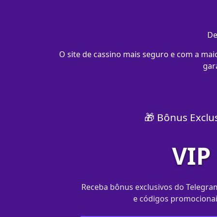
De
O site de cassino mais seguro e com a mai
gar
🎁 Bônus Exclu
VIP
Receba bônus exclusivos do Telegra
e códigos promocionai