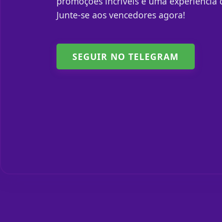
promoções incríveis e uma experiência d
Junte-se aos vencedores agora!
SEGUIR NO TELEGRAM