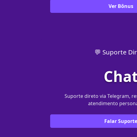
Ver Bônus
💬 Suporte Di
Cha
Suporte direto via Telegram, r
atendimento persona
Falar Suport