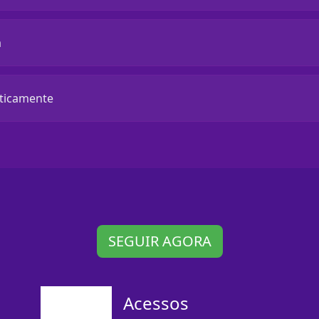
a
aticamente
SEGUIR AGORA
Acessos