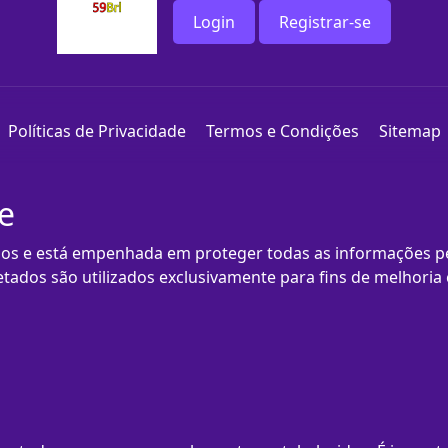
Login
Registrar-se
Políticas de Privacidade
Termos e Condições
Sitemap
de
ários e está empenhada em proteger todas as informações p
tados são utilizados exclusivamente para fins de melhoria