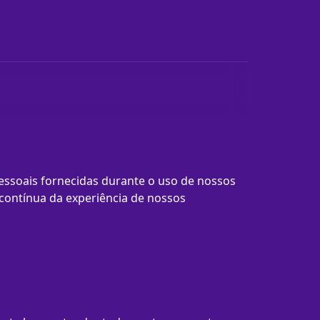
essoais fornecidas durante o uso de nossos
 contínua da experiência de nossos