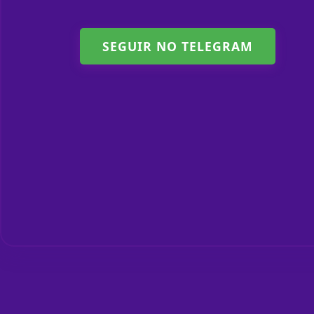
SEGUIR NO TELEGRAM