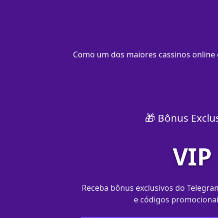
Como um dos maiores cassinos online d
🎁 Bônus Exclu
VIP
Receba bônus exclusivos do Telegra
e códigos promocionai