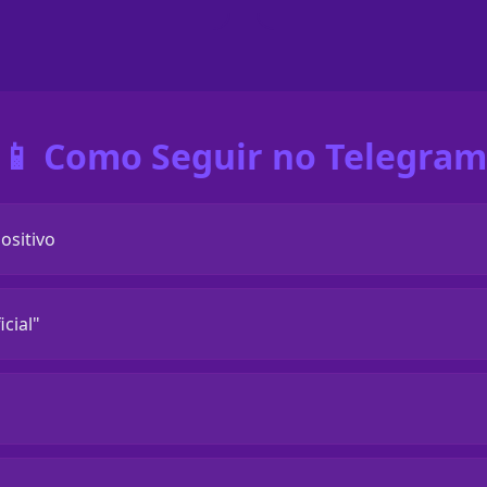
📱 Como Seguir no Telegram
ositivo
cial"