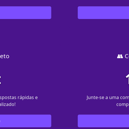
reto
👥 
t
espostas rápidas e
Junte-se a uma com
lizado!
compa
e