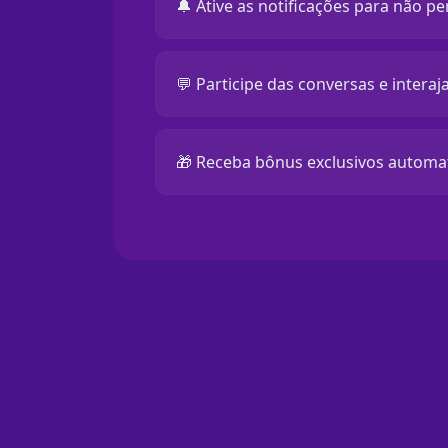
🔔 Ative as notificações para não p
💬 Participe das conversas e interaj
🎁 Receba bônus exclusivos autom