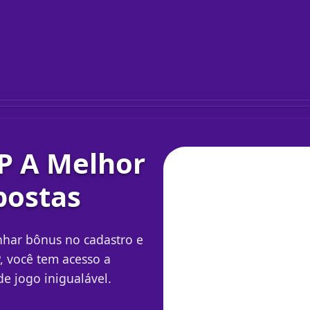
P A Melhor
postas
har bônus no cadastro e
 você tem acesso a
e jogo inigualável.