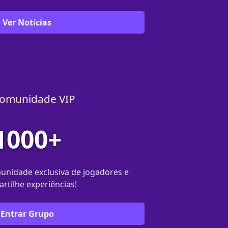
Ver Notícias
Comunidade VIP
1000+
unidade exclusiva de jogadores e
rtilhe experiências!
Entrar Grupo