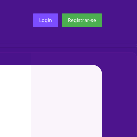
Login
Registrar-se