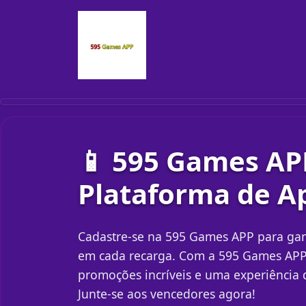
📱 595 Games AP
Plataforma de A
Cadastre-se na 595 Games APP para gan
em cada recarga. Com a 595 Games APP,
promoções incríveis e uma experiência d
Junte-se aos vencedores agora!