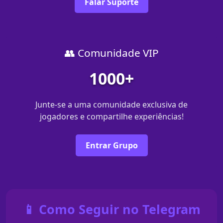
Falar Suporte
👥 Comunidade VIP
1000+
Junte-se a uma comunidade exclusiva de
jogadores e compartilhe experiências!
Entrar Grupo
📱 Como Seguir no Telegram