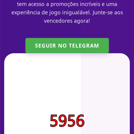
tem acesso a promoções incríveis e uma
experiência de jogo inigualável. Junte-se aos
vencedores agora!
SEGUIR NO TELEGRAM