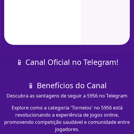
📱 Canal Oficial no Telegram!
📱 Benefícios do Canal
Descubra as vantagens de seguir a 5956 no Telegram
Explore como a categoria 'Torneios' no 5956 está
revolucionando a experiência de jogos online,
promovendo competição saudável e comunidade entre
jogadores.