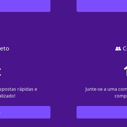
reto
👥 
t
espostas rápidas e
Junte-se a uma com
lizado!
compa
e