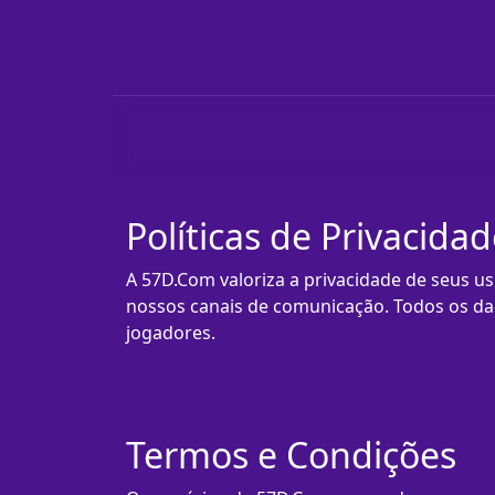
Políticas de Privacida
A 57D.Com valoriza a privacidade de seus 
nossos canais de comunicação. Todos os dad
jogadores.
Termos e Condições