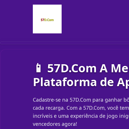
📱 57D.Com A Me
Plataforma de A
Cadastre-se na 57D.Com para ganhar b
cada recarga. Com a 57D.Com, você te
incríveis e uma experiência de jogo inig
vencedores agora!