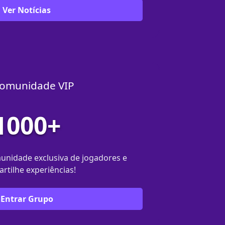
Ver Notícias
Comunidade VIP
1000+
unidade exclusiva de jogadores e
rtilhe experiências!
Entrar Grupo