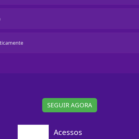
a
aticamente
SEGUIR AGORA
Acessos