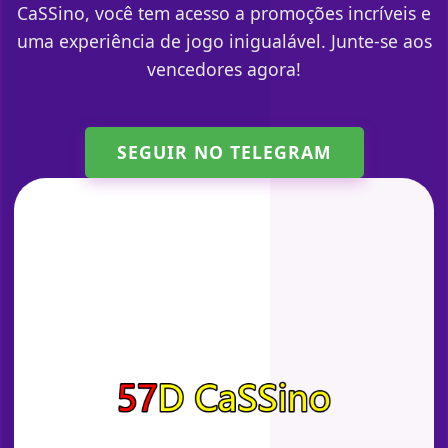
CaSSino, você tem acesso a promoções incríveis e
uma experiência de jogo inigualável. Junte-se aos
vencedores agora!
SEGUIR NO TELEGRAM