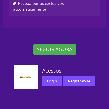
🎁 Receba bônus exclusivos
automaticamente
SEGUIR AGORA
Acessos
Login
Registrar-se