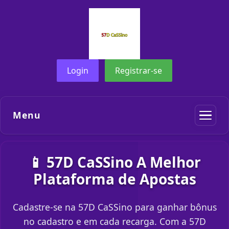
Login
Registrar-se
Menu
📱 57D CaSSino A Melhor
Plataforma de Apostas
Cadastre-se na 57D CaSSino para ganhar bônus
no cadastro e em cada recarga. Com a 57D