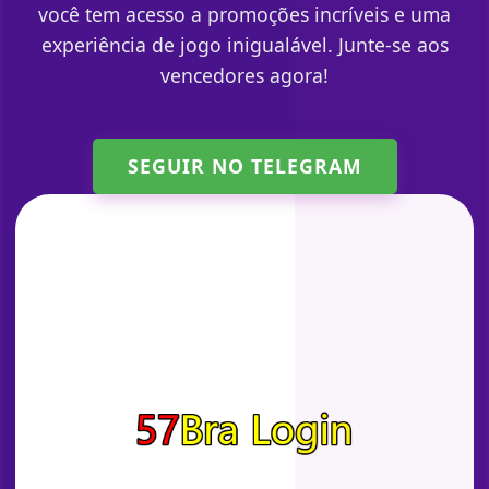
você tem acesso a promoções incríveis e uma
experiência de jogo inigualável. Junte-se aos
vencedores agora!
SEGUIR NO TELEGRAM