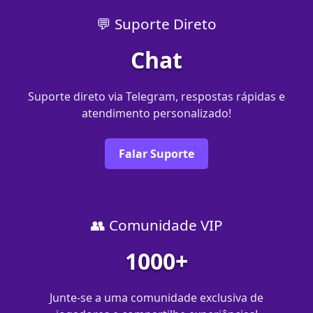
💬 Suporte Direto
Chat
Suporte direto via Telegram, respostas rápidas e
atendimento personalizado!
Falar Suporte
👥 Comunidade VIP
1000+
Junte-se a uma comunidade exclusiva de