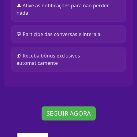
🔔 Ative as notificações para não perder
nada
💬 Participe das conversas e interaja
🎁 Receba bônus exclusivos
automaticamente
SEGUIR AGORA