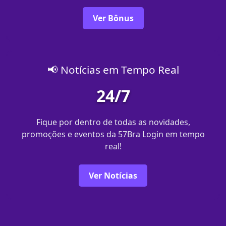
Ver Bônus
📢 Notícias em Tempo Real
24/7
Fique por dentro de todas as novidades,
promoções e eventos da 57Bra Login em tempo
real!
Ver Notícias