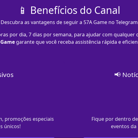
📱 Benefícios do Canal
Descubra as vantagens de seguir a 57A Game no Telegram
ras por dia, 7 dias por semana, para ajudar com qualquer d
 Game
garante que você receba assistência rápida e eficien
sivos
📢 Notí
m, promoções especiais
Fique por dentro d
s únicos!
eventos da