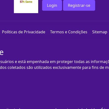
Login
Registrar-se
Políticas de Privacidade
Termos e Condições
Sitemap
de
 usuários e está empenhada em proteger todas as informaçõ
os coletados são utilizados exclusivamente para fins de m