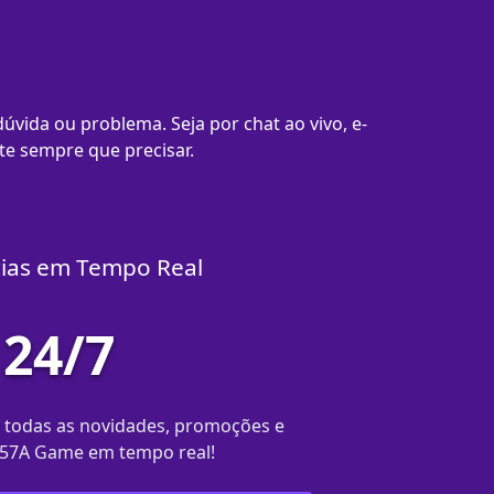
úvida ou problema. Seja por chat ao vivo, e-
te sempre que precisar.
cias em Tempo Real
24/7
e todas as novidades, promoções e
 57A Game em tempo real!