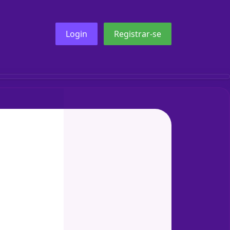
Login
Registrar-se