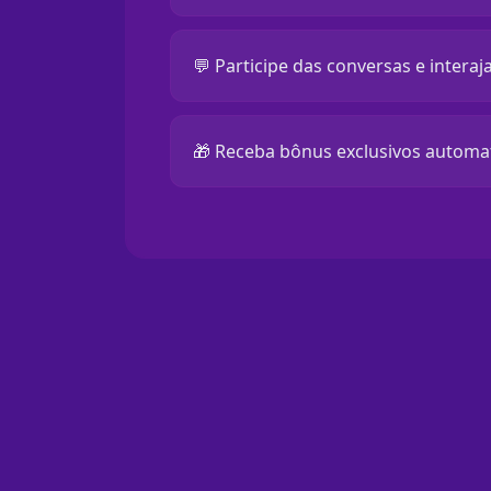
💬 Participe das conversas e interaj
🎁 Receba bônus exclusivos autom