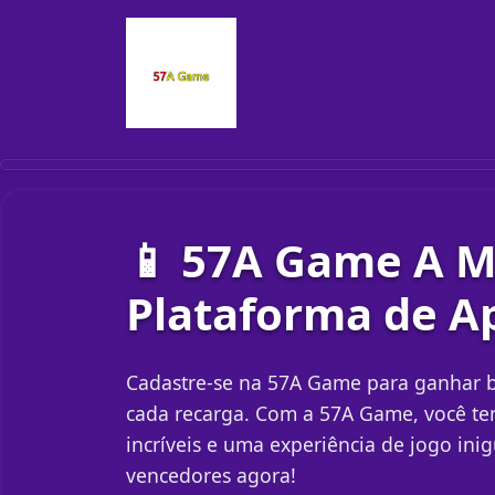
📱 57A Game A M
Plataforma de A
Cadastre-se na 57A Game para ganhar 
cada recarga. Com a 57A Game, você t
incríveis e uma experiência de jogo inig
vencedores agora!