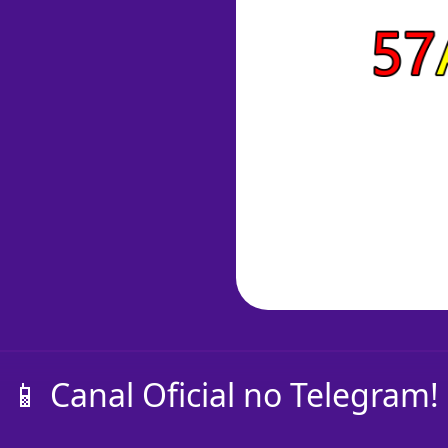
📱 Canal Oficial no Telegram!