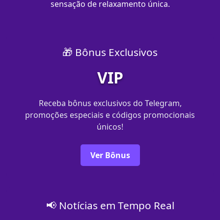
sensação de relaxamento única.
🎁 Bônus Exclusivos
VIP
Receba bônus exclusivos do Telegram,
promoções especiais e códigos promocionais
únicos!
Ver Bônus
📢 Notícias em Tempo Real