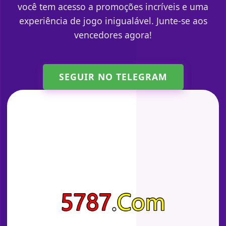
você tem acesso a promoções incríveis e uma
experiência de jogo inigualável. Junte-se aos
vencedores agora!
SEGUIR NO TELEGRAM