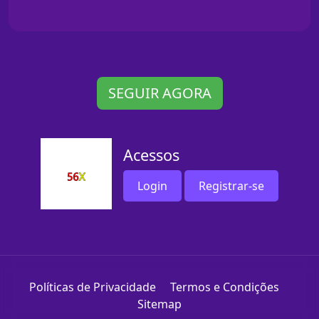
SEGUIR AGORA
Acessos
Login
Registrar-se
Políticas de Privacidade
Termos e Condições
Sitemap