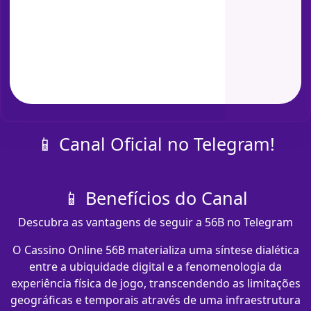
📱 Canal Oficial no Telegram!
📱 Benefícios do Canal
Descubra as vantagens de seguir a 56B no Telegram
O Cassino Online 56B materializa uma síntese dialética
entre a ubiquidade digital e a fenomenologia da
experiência física de jogo, transcendendo as limitações
geográficas e temporais através de uma infraestrutura