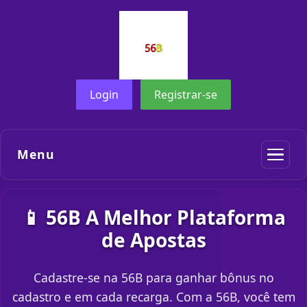
Login
Registrar-se
Menu
📱 56B A Melhor Plataforma
de Apostas
Cadastre-se na 56B para ganhar bônus no
cadastro e em cada recarga. Com a 56B, você tem