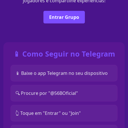
jogadores e compartilhe experiências!
Entrar Grupo
📱 Como Seguir no Telegram
📱 Baixe o app Telegram no seu dispositivo
🔍 Procure por "@56BOficial"
👆 Toque em "Entrar" ou "Join"