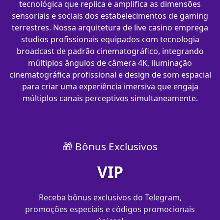
tecnológica que replica e amplifica as dimensões
sensoriais e sociais dos estabelecimentos de gaming
terrestres. Nossa arquitetura de live casino emprega
studios profissionais equipados com tecnologia
broadcast de padrão cinematográfico, integrando
múltiplos ângulos de câmera 4K, iluminação
cinematográfica profissional e design de som espacial
para criar uma experiência imersiva que engaja
múltiplos canais perceptivos simultaneamente.
🎁 Bônus Exclusivos
VIP
Receba bônus exclusivos do Telegram,
promoções especiais e códigos promocionais