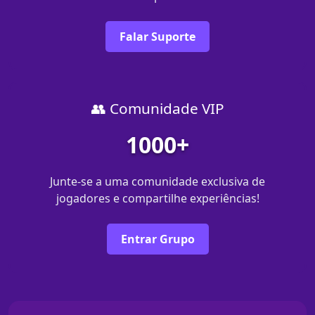
Falar Suporte
👥 Comunidade VIP
1000+
Junte-se a uma comunidade exclusiva de
jogadores e compartilhe experiências!
Entrar Grupo