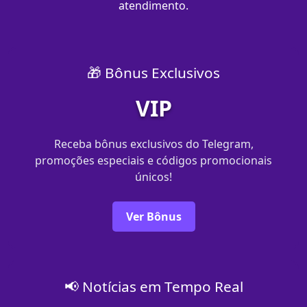
atendimento.
🎁 Bônus Exclusivos
VIP
Receba bônus exclusivos do Telegram,
promoções especiais e códigos promocionais
únicos!
Ver Bônus
📢 Notícias em Tempo Real