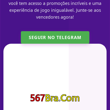
você tem acesso a promoções incríveis e uma
experiência de jogo inigualável. Junte-se aos
vencedores agora!
SEGUIR NO TELEGRAM