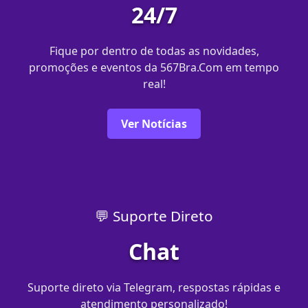
24/7
Fique por dentro de todas as novidades,
promoções e eventos da 567Bra.Com em tempo
real!
Ver Notícias
💬 Suporte Direto
Chat
Suporte direto via Telegram, respostas rápidas e
atendimento personalizado!