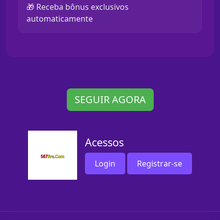
🎁 Receba bônus exclusivos
automaticamente
SEGUIR AGORA
Acessos
Login
Registrar-se