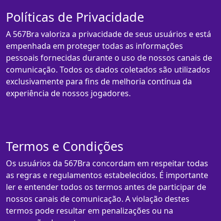
Políticas de Privacidade
A 567Bra valoriza a privacidade de seus usuários e está
empenhada em proteger todas as informações
pessoais fornecidas durante o uso de nossos canais de
comunicação. Todos os dados coletados são utilizados
exclusivamente para fins de melhoria contínua da
experiência de nossos jogadores.
Termos e Condições
Os usuários da 567Bra concordam em respeitar todas
as regras e regulamentos estabelecidos. É importante
ler e entender todos os termos antes de participar de
nossos canais de comunicação. A violação destes
termos pode resultar em penalizações ou na