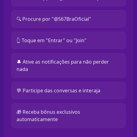
🔍 Procure por "@567BraOficial"
👆 Toque em "Entrar" ou "Join"
🔔 Ative as notificações para não perder
nada
💬 Participe das conversas e interaja
🎁 Receba bônus exclusivos
automaticamente