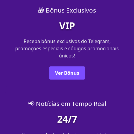
🎁 Bônus Exclusivos
VIP
Receba bônus exclusivos do Telegram,
promoções especiais e códigos promocionais
únicos!
Ver Bônus
📢 Notícias em Tempo Real
24/7