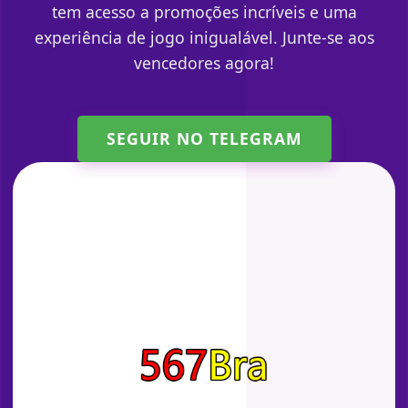
tem acesso a promoções incríveis e uma
experiência de jogo inigualável. Junte-se aos
vencedores agora!
SEGUIR NO TELEGRAM