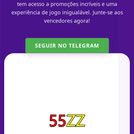
tem acesso a promoções incríveis e uma
experiência de jogo inigualável. Junte-se aos
vencedores agora!
SEGUIR NO TELEGRAM