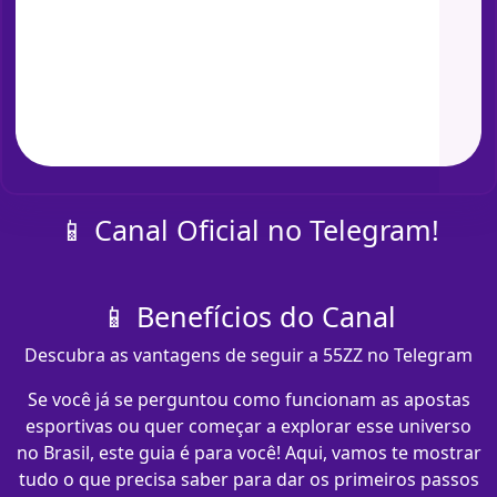
📱 Canal Oficial no Telegram!
📱 Benefícios do Canal
Descubra as vantagens de seguir a 55ZZ no Telegram
Se você já se perguntou como funcionam as apostas
esportivas ou quer começar a explorar esse universo
no Brasil, este guia é para você! Aqui, vamos te mostrar
tudo o que precisa saber para dar os primeiros passos