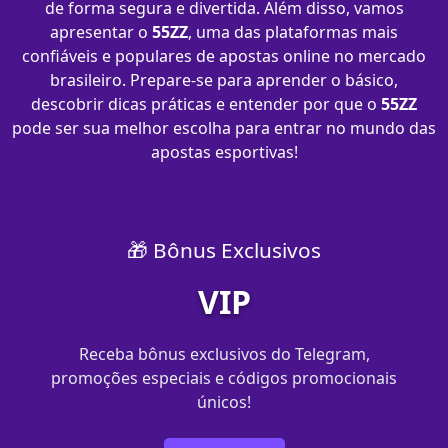
de forma segura e divertida. Além disso, vamos
apresentar o
55ZZ
, uma das plataformas mais
confiáveis e populares de apostas online no mercado
brasileiro. Prepare-se para aprender o básico,
descobrir dicas práticas e entender por que o
55ZZ
pode ser sua melhor escolha para entrar no mundo das
apostas esportivas!
🎁 Bônus Exclusivos
VIP
Receba bônus exclusivos do Telegram,
promoções especiais e códigos promocionais
únicos!