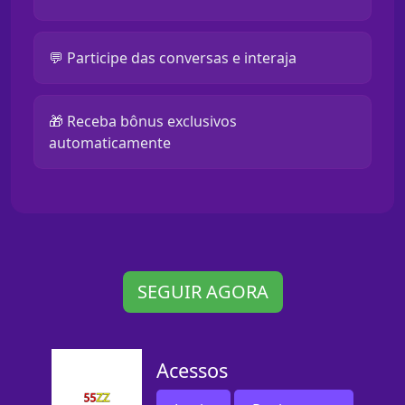
💬 Participe das conversas e interaja
🎁 Receba bônus exclusivos
automaticamente
SEGUIR AGORA
Acessos