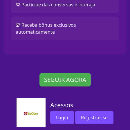
💬 Participe das conversas e interaja
🎁 Receba bônus exclusivos
automaticamente
SEGUIR AGORA
Acessos
Login
Registrar-se