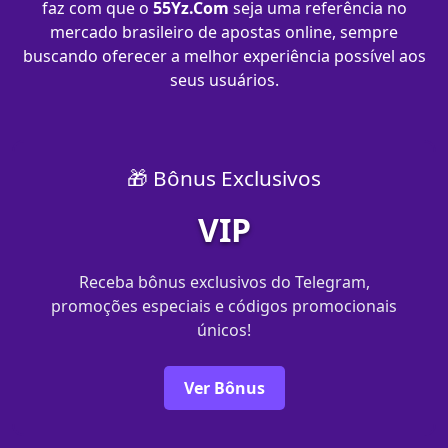
faz com que o
55Yz.Com
seja uma referência no
mercado brasileiro de apostas online, sempre
buscando oferecer a melhor experiência possível aos
seus usuários.
🎁 Bônus Exclusivos
VIP
Receba bônus exclusivos do Telegram,
promoções especiais e códigos promocionais
únicos!
Ver Bônus