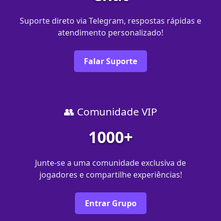
Suporte direto via Telegram, respostas rápidas e
atendimento personalizado!
Falar Suporte
👥 Comunidade VIP
1000+
Junte-se a uma comunidade exclusiva de
jogadores e compartilhe experiências!
Entrar Grupo