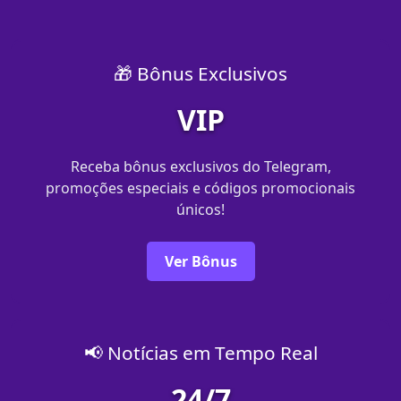
🎁 Bônus Exclusivos
VIP
Receba bônus exclusivos do Telegram,
promoções especiais e códigos promocionais
únicos!
Ver Bônus
📢 Notícias em Tempo Real
24/7