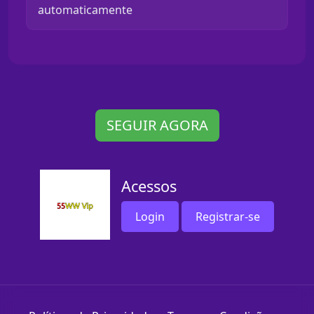
automaticamente
SEGUIR AGORA
Acessos
Login
Registrar-se