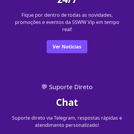
Fique por dentro de todas as novidades,
promoções e eventos da 55WW Vip em tempo
real!
Ver Notícias
💬 Suporte Direto
Chat
Suporte direto via Telegram, respostas rápidas e
atendimento personalizado!