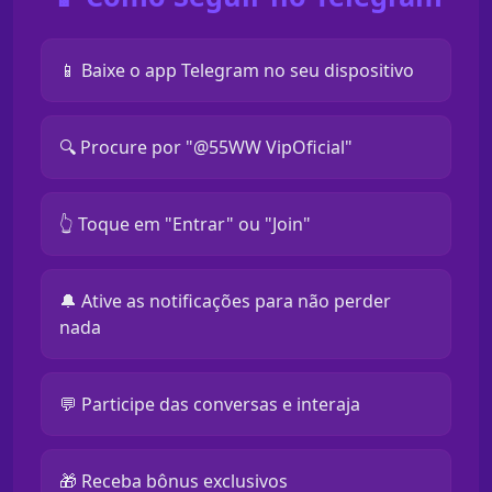
📱 Baixe o app Telegram no seu dispositivo
🔍 Procure por "@55WW VipOficial"
👆 Toque em "Entrar" ou "Join"
🔔 Ative as notificações para não perder
nada
💬 Participe das conversas e interaja
🎁 Receba bônus exclusivos