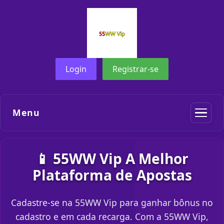
Login
Registrar-se
Menu
📱 55WW Vip A Melhor
Plataforma de Apostas
Cadastre-se na 55WW Vip para ganhar bônus no
cadastro e em cada recarga. Com a 55WW Vip,