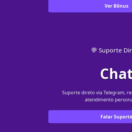
Ver Bônus
💬 Suporte Di
Cha
Suporte direto via Telegram, r
atendimento persona
Falar Suport