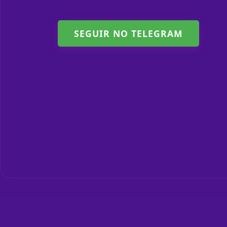
SEGUIR NO TELEGRAM