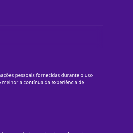
mações pessoais fornecidas durante o uso
e melhoria contínua da experiência de