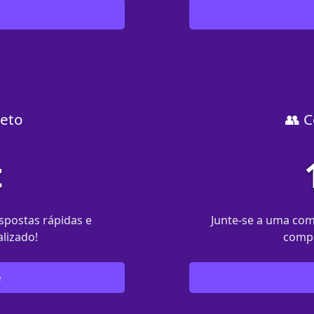
reto
👥 
t
espostas rápidas e
Junte-se a uma com
lizado!
compa
e