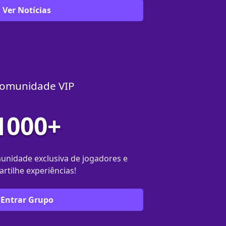
Ver Notícias
Comunidade VIP
1000+
unidade exclusiva de jogadores e
rtilhe experiências!
Entrar Grupo