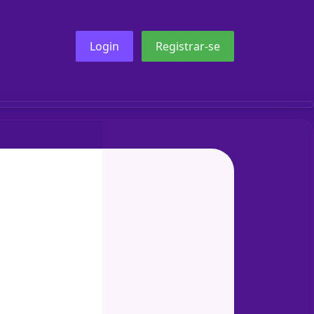
Login
Registrar-se