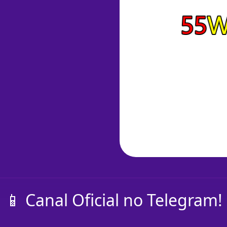
📱 Canal Oficial no Telegram!