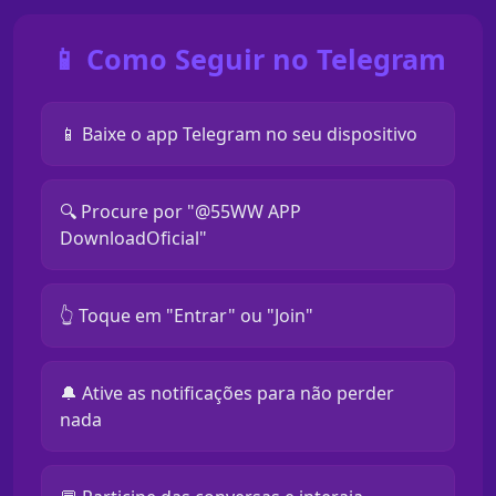
📱 Como Seguir no Telegram
📱 Baixe o app Telegram no seu dispositivo
🔍 Procure por "@55WW APP
DownloadOficial"
👆 Toque em "Entrar" ou "Join"
🔔 Ative as notificações para não perder
nada