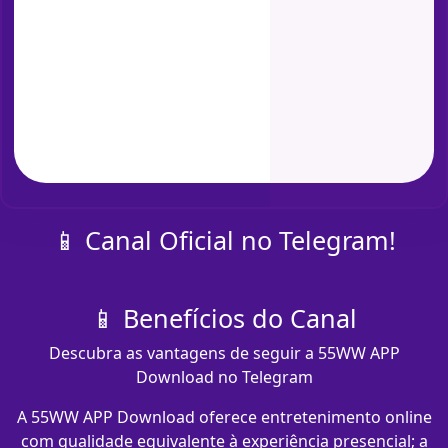
📱 Canal Oficial no Telegram!
📱 Benefícios do Canal
Descubra as vantagens de seguir a 55WW APP
Download no Telegram
A 55WW APP Download oferece entretenimento online
com qualidade equivalente à experiência presencial; a