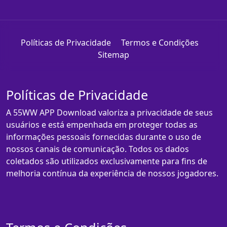
Políticas de Privacidade
Termos e Condições
Sitemap
Políticas de Privacidade
A 55WW APP Download valoriza a privacidade de seus
usuários e está empenhada em proteger todas as
informações pessoais fornecidas durante o uso de
nossos canais de comunicação. Todos os dados
coletados são utilizados exclusivamente para fins de
melhoria contínua da experiência de nossos jogadores.