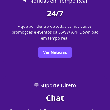
📢 Notícias em Tempo Real
24/7
Fique por dentro de todas as novidades,
promoções e eventos da 55WW APP Download
em tempo real!
Ver Notícias
💬 Suporte Direto
Chat