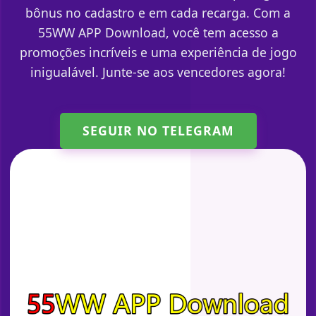
bônus no cadastro e em cada recarga. Com a
55WW APP Download, você tem acesso a
promoções incríveis e uma experiência de jogo
inigualável. Junte-se aos vencedores agora!
SEGUIR NO TELEGRAM