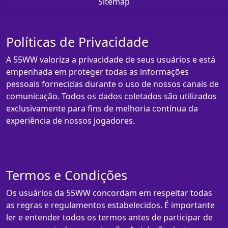
Sitemap
Políticas de Privacidade
A 55WW valoriza a privacidade de seus usuários e está
empenhada em proteger todas as informações
pessoais fornecidas durante o uso de nossos canais de
comunicação. Todos os dados coletados são utilizados
exclusivamente para fins de melhoria contínua da
experiência de nossos jogadores.
Termos e Condições
Os usuários da 55WW concordam em respeitar todas
as regras e regulamentos estabelecidos. É importante
ler e entender todos os termos antes de participar de