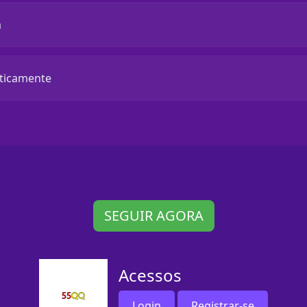
a
aticamente
SEGUIR AGORA
Acessos
Login
Registrar-se