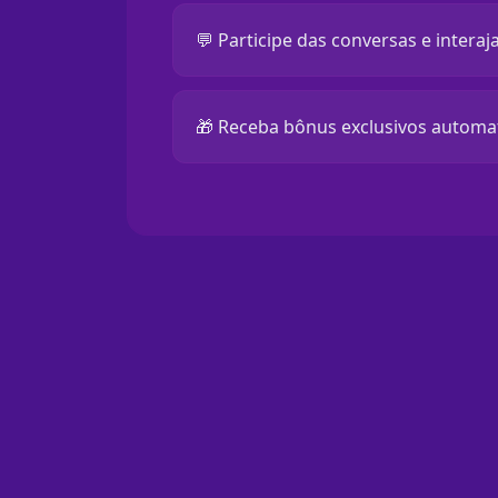
💬 Participe das conversas e interaj
🎁 Receba bônus exclusivos autom