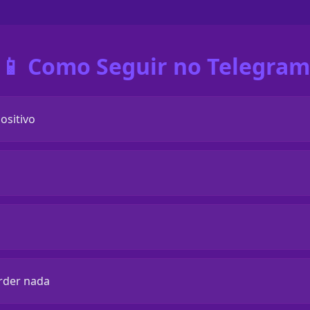
📱 Como Seguir no Telegram
ositivo
erder nada