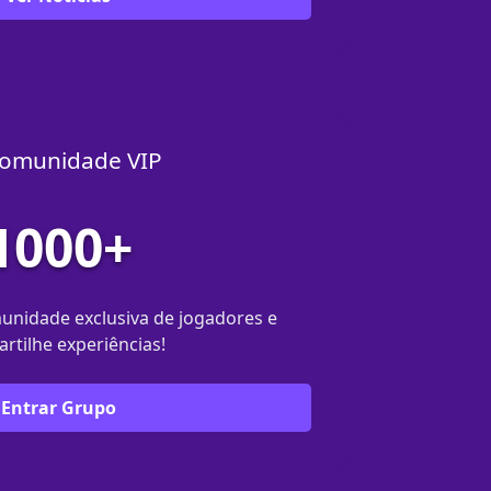
Comunidade VIP
1000+
unidade exclusiva de jogadores e
rtilhe experiências!
Entrar Grupo