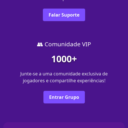
Falar Suporte
👥 Comunidade VIP
1000+
Junte-se a uma comunidade exclusiva de
jogadores e compartilhe experiências!
Entrar Grupo