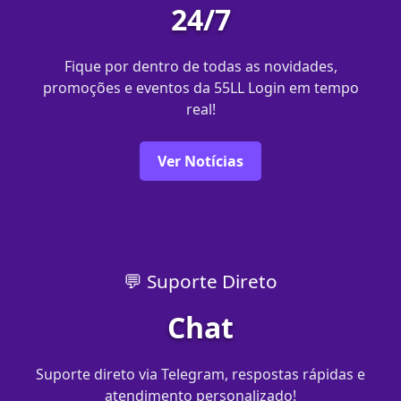
24/7
Fique por dentro de todas as novidades,
promoções e eventos da 55LL Login em tempo
real!
Ver Notícias
💬 Suporte Direto
Chat
Suporte direto via Telegram, respostas rápidas e
atendimento personalizado!