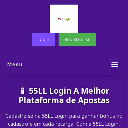
Login
Registrar-se
Menu
📱 55LL Login A Melhor
Plataforma de Apostas
Cadastre-se na 55LL Login para ganhar bônus no
cadastro e em cada recarga. Com a 55LL Login,