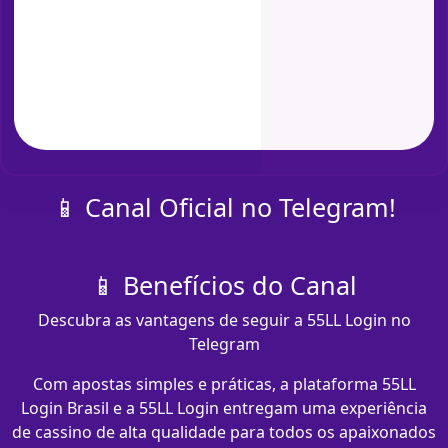
📱 Canal Oficial no Telegram!
📱 Benefícios do Canal
Descubra as vantagens de seguir a 55LL Login no
Telegram
Com apostas simples e práticas, a plataforma 55LL
Login Brasil e a 55LL Login entregam uma experiência
de cassino de alta qualidade para todos os apaixonados