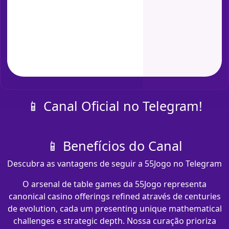
📱 Canal Oficial no Telegram!
📱 Benefícios do Canal
Descubra as vantagens de seguir a 55Jogo no Telegram
O arsenal de table games da 55Jogo representa
canonical casino offerings refined através de centuries
de evolution, cada um presenting unique mathematical
challenges e strategic depth. Nossa curação prioriza