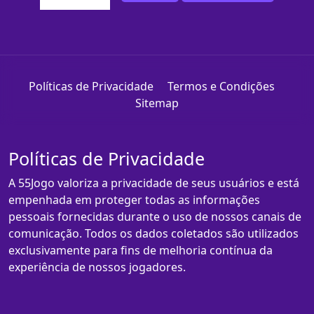
Políticas de Privacidade
Termos e Condições
Sitemap
Políticas de Privacidade
A 55Jogo valoriza a privacidade de seus usuários e está
empenhada em proteger todas as informações
pessoais fornecidas durante o uso de nossos canais de
comunicação. Todos os dados coletados são utilizados
exclusivamente para fins de melhoria contínua da
experiência de nossos jogadores.