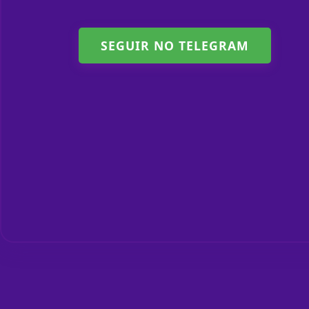
SEGUIR NO TELEGRAM