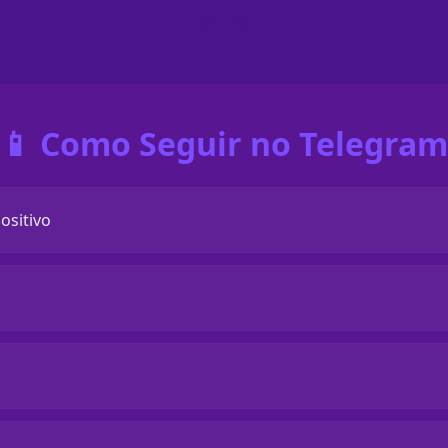
📱 Como Seguir no Telegram
ositivo