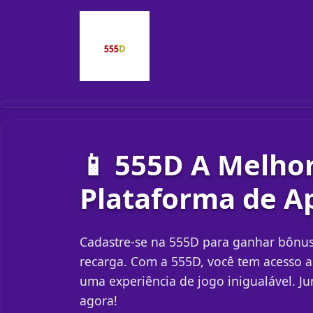
📱 555D A Melho
Plataforma de A
Cadastre-se na 555D para ganhar bônus
recarga. Com a 555D, você tem acesso a
uma experiência de jogo inigualável. J
agora!