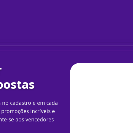
r
postas
 no cadastro e em cada
 promoções incríveis e
unte-se aos vencedores