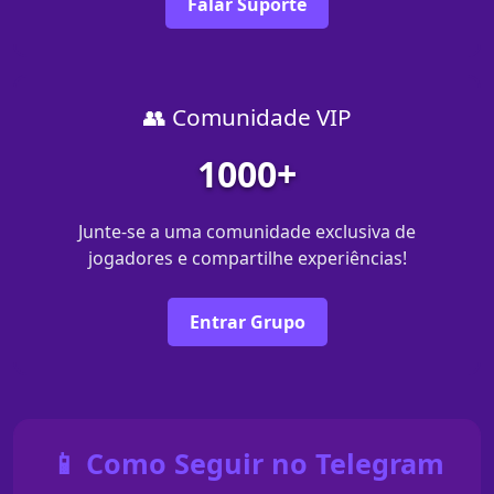
Falar Suporte
👥 Comunidade VIP
1000+
Junte-se a uma comunidade exclusiva de
jogadores e compartilhe experiências!
Entrar Grupo
📱 Como Seguir no Telegram