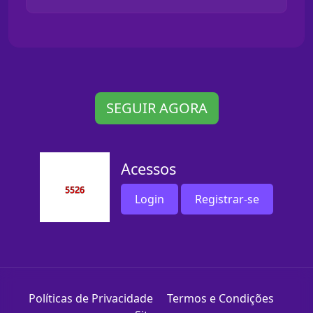
SEGUIR AGORA
Acessos
Login
Registrar-se
Políticas de Privacidade
Termos e Condições