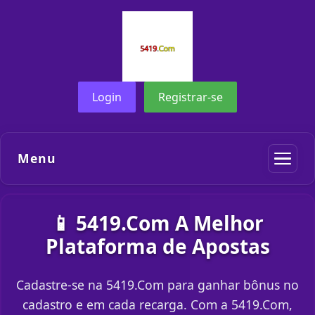
Login
Registrar-se
Menu
📱 5419.Com A Melhor
Plataforma de Apostas
Cadastre-se na 5419.Com para ganhar bônus no
cadastro e em cada recarga. Com a 5419.Com,