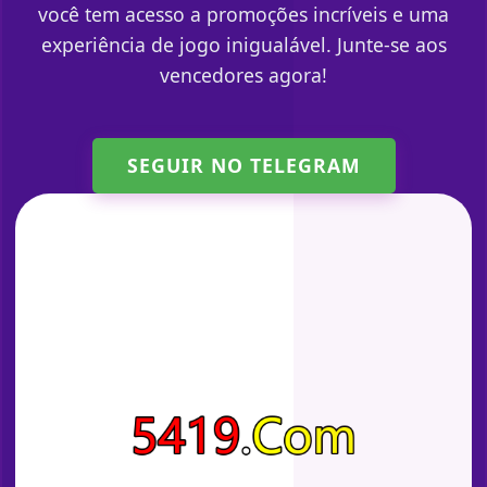
você tem acesso a promoções incríveis e uma
experiência de jogo inigualável. Junte-se aos
vencedores agora!
SEGUIR NO TELEGRAM