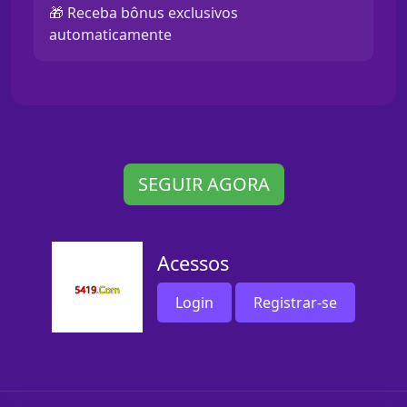
🎁 Receba bônus exclusivos
automaticamente
SEGUIR AGORA
Acessos
Login
Registrar-se