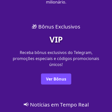
milionário.
🎁 Bônus Exclusivos
VIP
Receba bônus exclusivos do Telegram,
promoções especiais e códigos promocionais
únicos!
Ver Bônus
📢 Notícias em Tempo Real