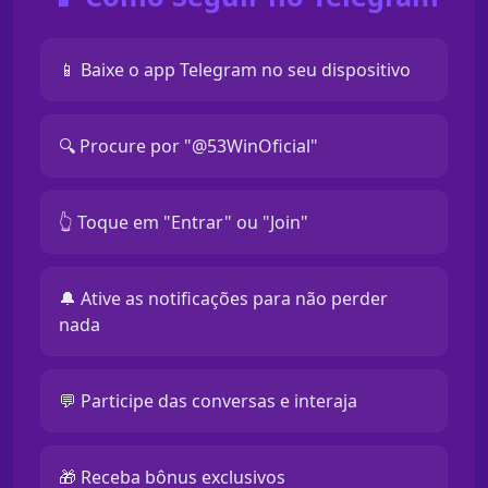
📱 Baixe o app Telegram no seu dispositivo
🔍 Procure por "@53WinOficial"
👆 Toque em "Entrar" ou "Join"
🔔 Ative as notificações para não perder
nada
💬 Participe das conversas e interaja
🎁 Receba bônus exclusivos