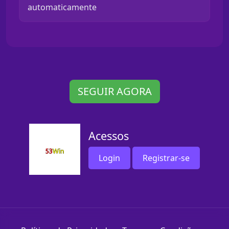
automaticamente
SEGUIR AGORA
Acessos
Login
Registrar-se