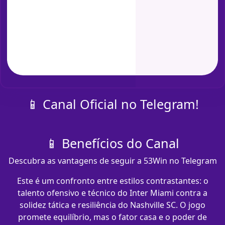
📱 Canal Oficial no Telegram!
📱 Benefícios do Canal
Descubra as vantagens de seguir a 53Win no Telegram
Este é um confronto entre estilos contrastantes: o
talento ofensivo e técnico do Inter Miami contra a
solidez tática e resiliência do Nashville SC. O jogo
promete equilíbrio, mas o fator casa e o poder de