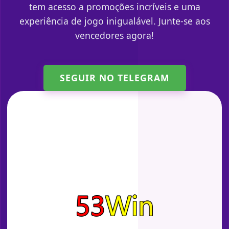
tem acesso a promoções incríveis e uma
experiência de jogo inigualável. Junte-se aos
vencedores agora!
SEGUIR NO TELEGRAM