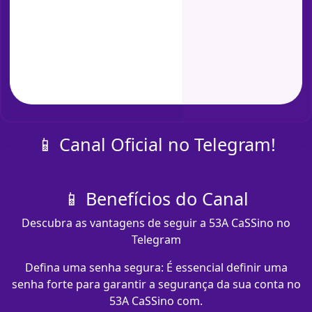
📱 Canal Oficial no Telegram!
📱 Benefícios do Canal
Descubra as vantagens de seguir a 53A CaSSino no
Telegram
Defina uma senha segura: É essencial definir uma
senha forte para garantir a segurança da sua conta no
53A CaSSino com​.