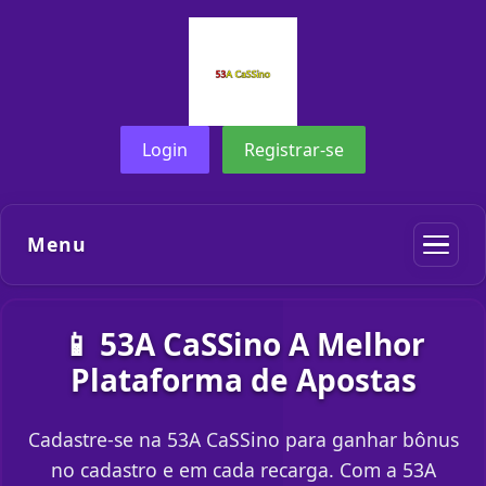
Login
Registrar-se
Menu
📱 53A CaSSino A Melhor
Plataforma de Apostas
Cadastre-se na 53A CaSSino para ganhar bônus
no cadastro e em cada recarga. Com a 53A