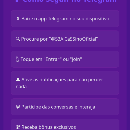
📱 Baixe o app Telegram no seu dispositivo
🔍 Procure por "@53A CaSSinoOficial"
👆 Toque em "Entrar" ou "Join"
🔔 Ative as notificações para não perder
nada
💬 Participe das conversas e interaja
🎁 Receba bônus exclusivos