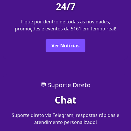
24/7
Fique por dentro de todas as novidades,
promoções e eventos da 5161 em tempo real!
Ver Notícias
💬 Suporte Direto
Chat
Suporte direto via Telegram, respostas rápidas e
atendimento personalizado!