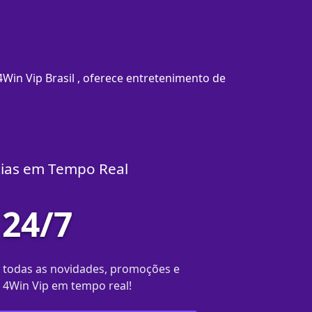
4Win Vip Brasil , oferece entretenimento de
cias em Tempo Real
24/7
e todas as novidades, promoções e
 4Win Vip em tempo real!