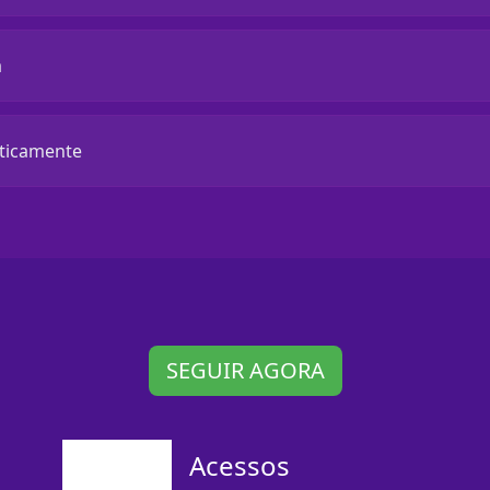
a
aticamente
SEGUIR AGORA
Acessos