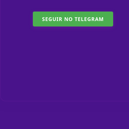
SEGUIR NO TELEGRAM