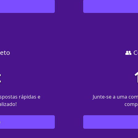
reto
👥 
t
espostas rápidas e
Junte-se a uma com
lizado!
compa
e