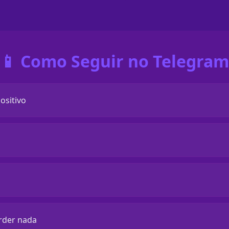
📱 Como Seguir no Telegram
ositivo
erder nada