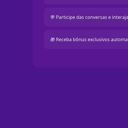
💬 Participe das conversas e interaj
🎁 Receba bônus exclusivos autom