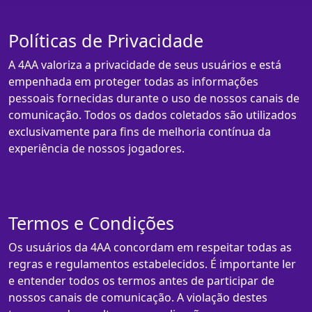
Políticas de Privacidade
A 4AA valoriza a privacidade de seus usuários e está
empenhada em proteger todas as informações
pessoais fornecidas durante o uso de nossos canais de
comunicação. Todos os dados coletados são utilizados
exclusivamente para fins de melhoria contínua da
experiência de nossos jogadores.
Termos e Condições
Os usuários da 4AA concordam em respeitar todas as
regras e regulamentos estabelecidos. É importante ler
e entender todos os termos antes de participar de
nossos canais de comunicação. A violação destes