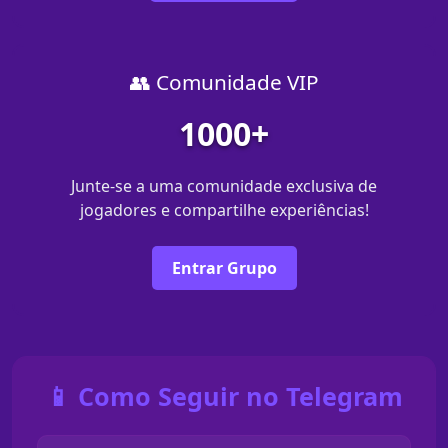
👥 Comunidade VIP
1000+
Junte-se a uma comunidade exclusiva de
jogadores e compartilhe experiências!
Entrar Grupo
📱 Como Seguir no Telegram