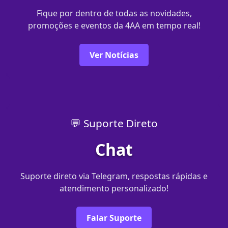
Fique por dentro de todas as novidades,
promoções e eventos da 4AA em tempo real!
Ver Notícias
💬 Suporte Direto
Chat
Suporte direto via Telegram, respostas rápidas e
atendimento personalizado!
Falar Suporte