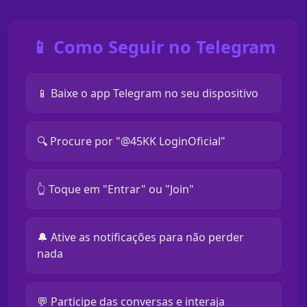
📱 Como Seguir no Telegram
📱 Baixe o app Telegram no seu dispositivo
🔍 Procure por "@45KK LoginOficial"
👆 Toque em "Entrar" ou "Join"
🔔 Ative as notificações para não perder
nada
💬 Participe das conversas e interaja