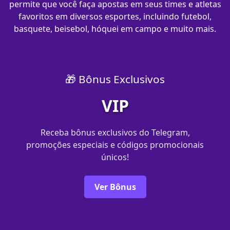
permite que você faça apostas em seus times e atletas
favoritos em diversos esportes, incluindo futebol,
basquete, beisebol, hóquei em campo e muito mais.
🎁 Bônus Exclusivos
VIP
Receba bônus exclusivos do Telegram,
promoções especiais e códigos promocionais
únicos!
Ver Bônus