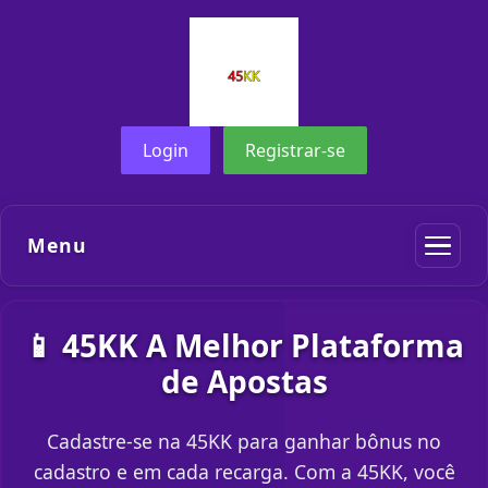
Login
Registrar-se
Menu
📱 45KK A Melhor Plataforma
de Apostas
Cadastre-se na 45KK para ganhar bônus no
cadastro e em cada recarga. Com a 45KK, você