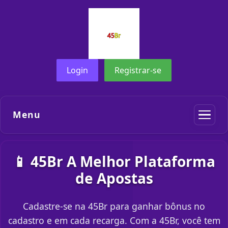
Login
Registrar-se
Menu
📱 45Br A Melhor Plataforma
de Apostas
Cadastre-se na 45Br para ganhar bônus no
cadastro e em cada recarga. Com a 45Br, você tem