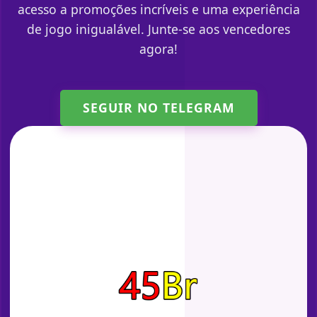
acesso a promoções incríveis e uma experiência
de jogo inigualável. Junte-se aos vencedores
agora!
SEGUIR NO TELEGRAM