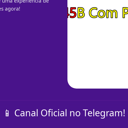
e uma experiência de
es agora!
📱 Canal Oficial no Telegram!