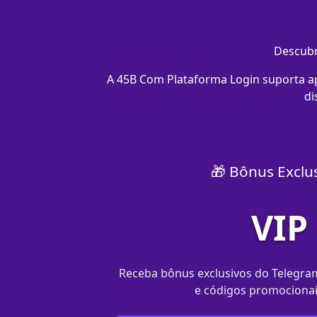
Descubr
A 45B Com Plataforma Login suporta ap
di
🎁 Bônus Exclu
VIP
Receba bônus exclusivos do Telegra
e códigos promocionai