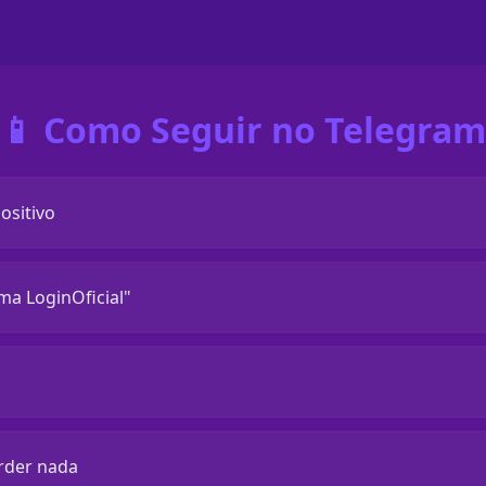
📱 Como Seguir no Telegram
ositivo
ma LoginOficial"
erder nada