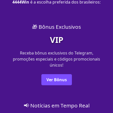
4444Win
é a escolha preferida dos brasileiros:
🎁 Bônus Exclusivos
VIP
Receba bônus exclusivos do Telegram,
promoções especiais e códigos promocionais
únicos!
Ver Bônus
📢 Notícias em Tempo Real