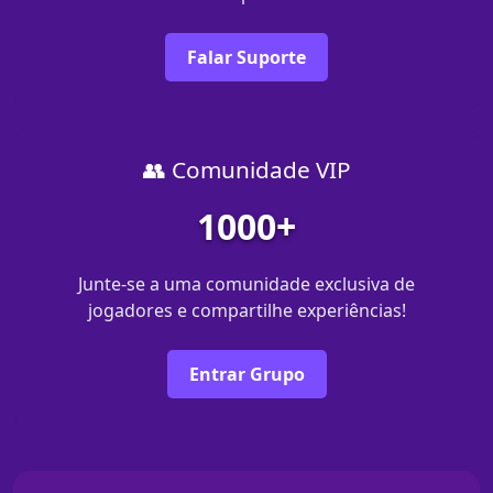
Falar Suporte
👥 Comunidade VIP
1000+
Junte-se a uma comunidade exclusiva de
jogadores e compartilhe experiências!
Entrar Grupo