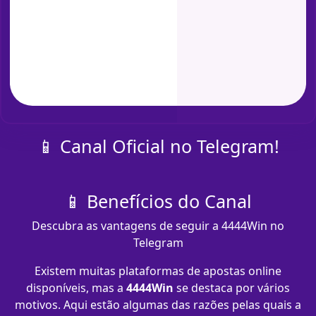
📱 Canal Oficial no Telegram!
📱 Benefícios do Canal
Descubra as vantagens de seguir a 4444Win no
Telegram
Existem muitas plataformas de apostas online
disponíveis, mas a
4444Win
se destaca por vários
motivos. Aqui estão algumas das razões pelas quais a