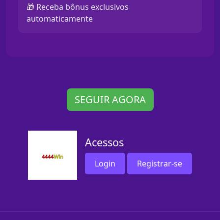
🎁 Receba bônus exclusivos
automaticamente
SEGUIR AGORA
Acessos
Login
Registrar-se