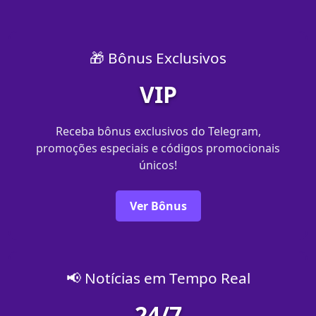
🎁 Bônus Exclusivos
VIP
Receba bônus exclusivos do Telegram,
promoções especiais e códigos promocionais
únicos!
Ver Bônus
📢 Notícias em Tempo Real
24/7