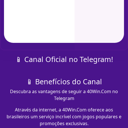
📱 Canal Oficial no Telegram!
📱 Benefícios do Canal
Descubra as vantagens de seguir a 40Win.Com no
Telegram
Através da internet, a 40Win.Com oferece aos
brasileiros um serviço incrível com jogos populares e
promoções exclusivas.