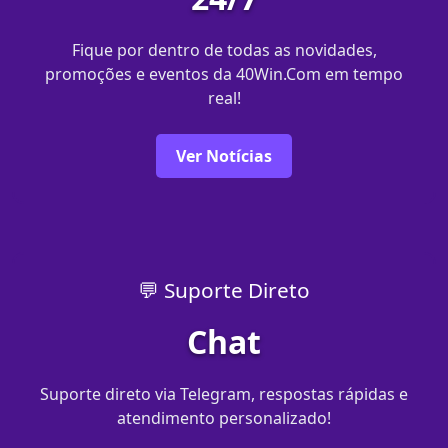
Fique por dentro de todas as novidades,
promoções e eventos da 40Win.Com em tempo
real!
Ver Notícias
💬 Suporte Direto
Chat
Suporte direto via Telegram, respostas rápidas e
atendimento personalizado!