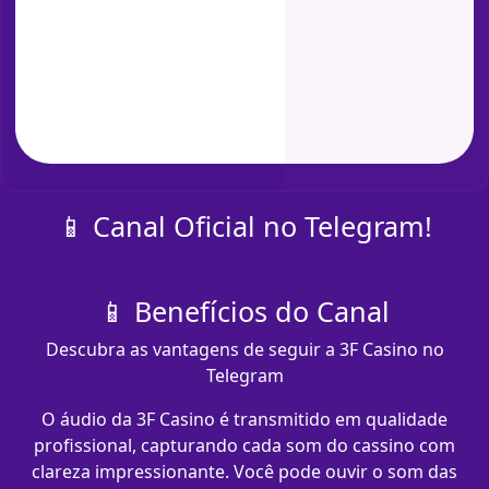
📱 Canal Oficial no Telegram!
📱 Benefícios do Canal
Descubra as vantagens de seguir a 3F Casino no
Telegram
O áudio da 3F Casino é transmitido em qualidade
profissional, capturando cada som do cassino com
clareza impressionante. Você pode ouvir o som das