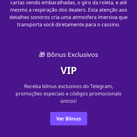
cartas sendo embaralhadas, o giro da roleta, e até
mesmo a respiração dos dealers. Esta atenção aos
detalhes sonoros cria uma atmosfera imersiva que
transporta você diretamente para o cassino.
🎁 Bônus Exclusivos
VIP
Receba bônus exclusivos do Telegram,
promoções especiais e códigos promocionais
únicos!
Ver Bônus