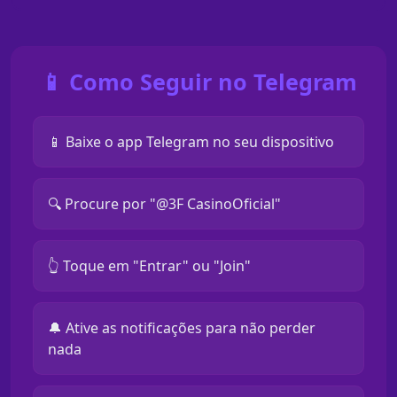
📱 Como Seguir no Telegram
📱 Baixe o app Telegram no seu dispositivo
🔍 Procure por "@3F CasinoOficial"
👆 Toque em "Entrar" ou "Join"
🔔 Ative as notificações para não perder
nada