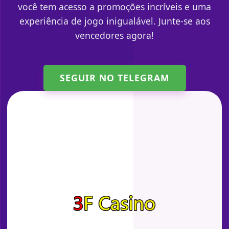
você tem acesso a promoções incríveis e uma
experiência de jogo inigualável. Junte-se aos
vencedores agora!
SEGUIR NO TELEGRAM