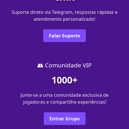
Suporte direto via Telegram, respostas rápidas e
atendimento personalizado!
Falar Suporte
👥 Comunidade VIP
1000+
Junte-se a uma comunidade exclusiva de
jogadores e compartilhe experiências!
Entrar Grupo