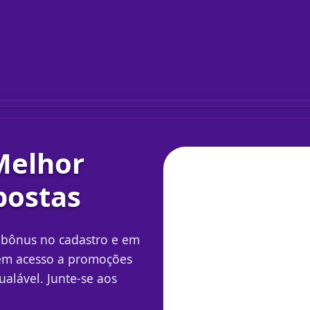
Melhor
postas
 bônus no cadastro e em
tem acesso a promoções
ualável. Junte-se aos