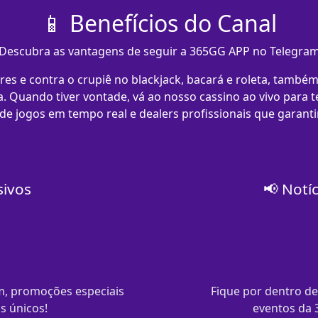
📱 Benefícios do Canal
Descubra as vantagens de seguir a 365GG APP no Telegra
res e contra o crupiê no blackjack, bacará e roleta, tamb
a. Quando tiver vontade, vá ao nosso cassino ao vivo para t
 jogos em tempo real e dealers profissionais que garanti
sivos
📢 Notí
m, promoções especiais
Fique por dentro d
s únicos!
eventos da 