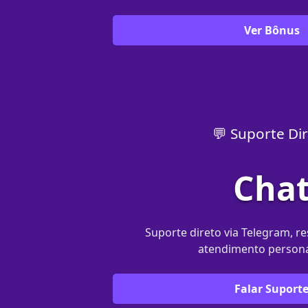
Ver Bônus
💬 Suporte Di
Cha
Suporte direto via Telegram, r
atendimento persona
Falar Suport