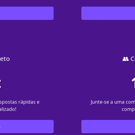
reto
👥 
t
espostas rápidas e
Junte-se a uma com
lizado!
compa
e