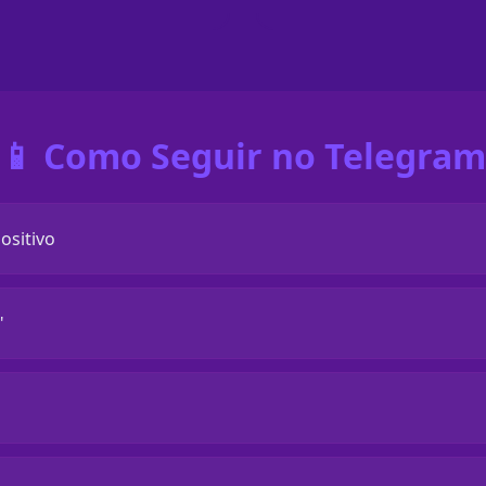
📱 Como Seguir no Telegram
ositivo
"