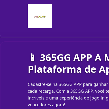
📱 365GG APP A 
Plataforma de A
Cadastre-se na 365GG APP para ganhar
cada recarga. Com a 365GG APP, você 
incríveis e uma experiência de jogo inig
vencedores agora!