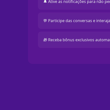
🔔 Ative as notificações para não p
💬 Participe das conversas e interaj
🎁 Receba bônus exclusivos autom