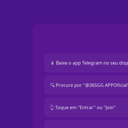
📱 Baixe o app Telegram no seu disp
🔍 Procure por "@365GG APPOficial
👆 Toque em "Entrar" ou "Join"