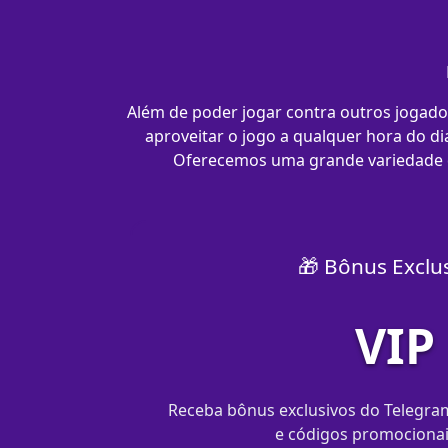
Além de poder jogar contra outros jogado
aproveitar o jogo a qualquer hora do di
Oferecemos uma grande variedade de
🎁 Bônus Exclu
VIP
Receba bônus exclusivos do Telegra
e códigos promocionai