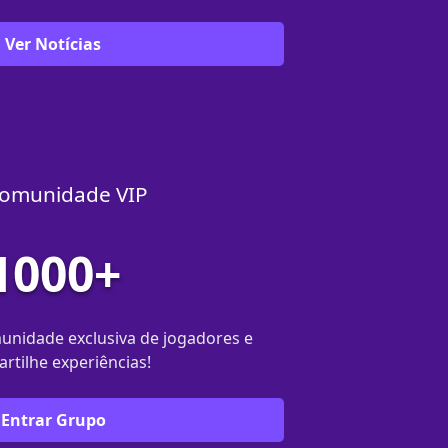
Ver Notícias
Comunidade VIP
1000+
unidade exclusiva de jogadores e
rtilhe experiências!
Entrar Grupo