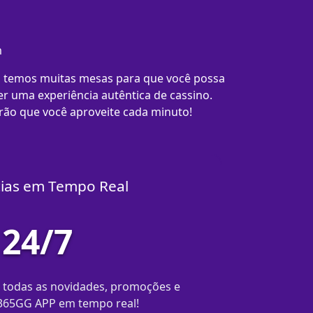
m
ém temos muitas mesas para que você possa
er uma experiência autêntica de cassino.
rão que você aproveite cada minuto!
cias em Tempo Real
24/7
e todas as novidades, promoções e
365GG APP em tempo real!