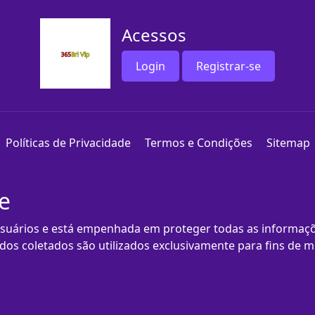
Acessos
Login
Registrar-se
Políticas de Privacidade
Termos e Condições
Sitemap
de
s usuários e está empenhada em proteger todas as informaç
os coletados são utilizados exclusivamente para fins de m