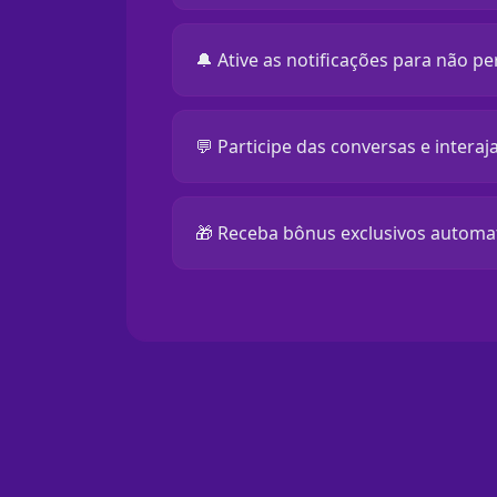
🔔 Ative as notificações para não p
💬 Participe das conversas e interaj
🎁 Receba bônus exclusivos autom