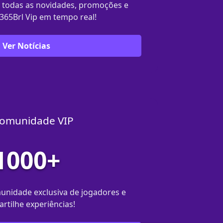
e todas as novidades, promoções e
365Brl Vip em tempo real!
Ver Notícias
Comunidade VIP
1000+
unidade exclusiva de jogadores e
rtilhe experiências!