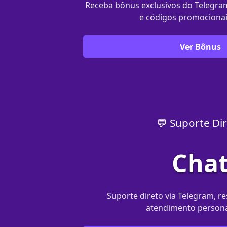
Receba bônus exclusivos do Telegra
e códigos promocionai
Ver Bônus
💬 Suporte Di
Cha
Suporte direto via Telegram, r
atendimento persona