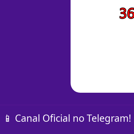
📱 Canal Oficial no Telegram!